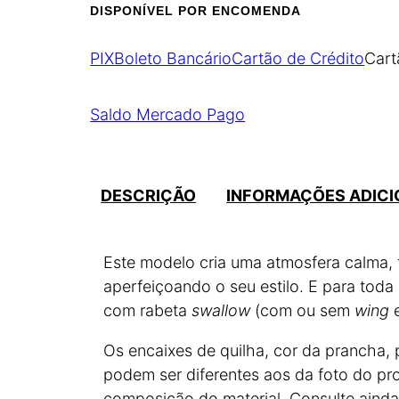
DISPONÍVEL POR ENCOMENDA
PIX
Boleto Bancário
Cartão de Crédito
Cart
Saldo Mercado Pago
DESCRIÇÃO
INFORMAÇÕES ADICI
Este modelo cria uma atmosfera calma, tr
aperfeiçoando o seu estilo. E para toda
com rabeta
swallow
(com ou sem
wing
e
Os encaixes de quilha, cor da prancha, 
podem ser diferentes aos da foto do pr
composição do material. Consulte ainda