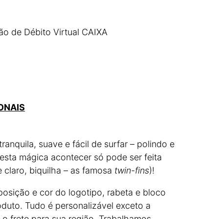
ão de Débito Virtual CAIXA
ONAIS
anquila, suave e fácil de surfar – polindo e
 esta mágica acontecer só pode ser feita
 claro, biquilha – as famosa
twin-fins
)!
posição e cor do logotipo, rabeta e bloco
oduto. Tudo é personalizável exceto a
 o frete para sua região. Trabalhamos