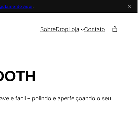
×
gulamento Aqui
.
Sobre
Drop
Loja
Contato
OOTH
ave e fácil – polindo e aperfeiçoando o seu