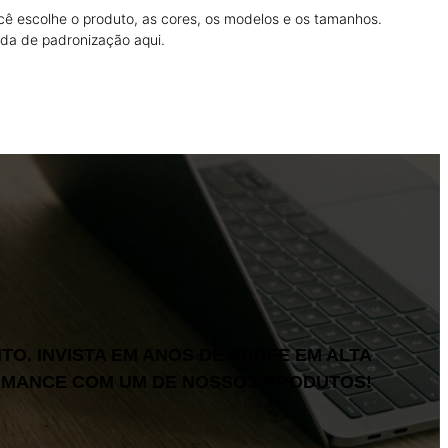
cê escolhe o produto, as cores, os modelos e os tamanhos.
da de padronização aqui.
O. INVISTA EM ANOS DE SURFE EM ALTA
MANCE COM UM DE NOSSOS PRODUTOS!