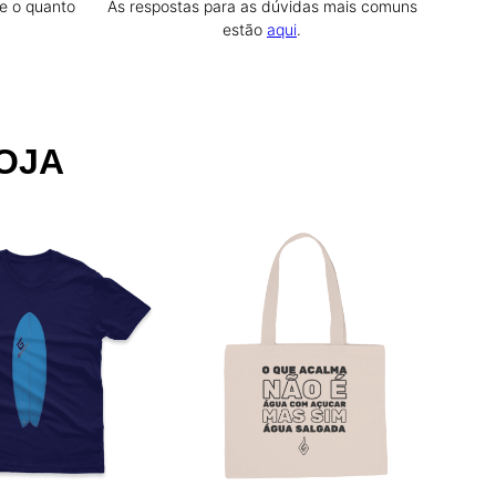
e o quanto
As respostas para as dúvidas mais comuns
estão
aqui
.
OJA