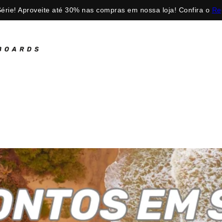
érie! Aproveite até 30% nas compras em nossa loja! Confira o
Re
TANDO OS SETE M
Prepare-se para uma nova experiência ao