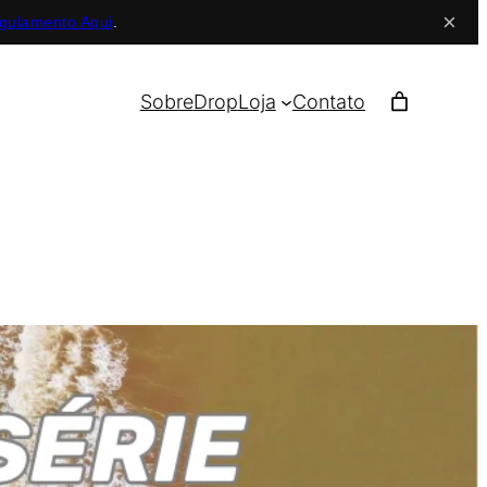
×
gulamento Aqui
.
Sobre
Drop
Loja
Contato
ARES