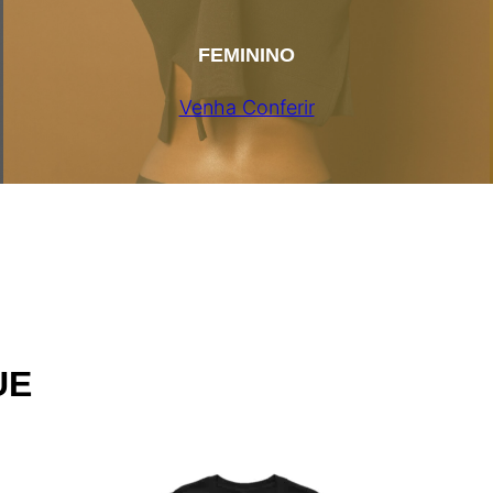
FEMININO
Venha Conferir
UE