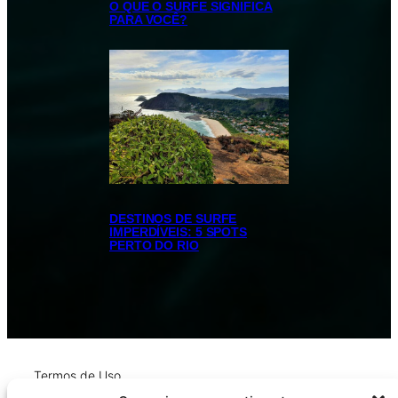
O QUE O SURFE SIGNIFICA
PARA VOCÊ?
DESTINOS DE SURFE
IMPERDÍVEIS: 5 SPOTS
PERTO DO RIO
Termos de Uso
Política de Privacidade