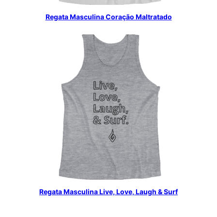
Regata Masculina Coração Maltratado
Regata Masculina Live, Love, Laugh & Surf