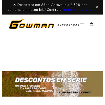
🔥 Descontos em Série! Aproveite até 30% nas
×
compras em nossa loja! Confira o
Regulamento Aqui
.
Pular
para
o
conteúdo
CORTANDO OS
SETE MARES
Prepare-se para uma nova experiência ao
surfar numa de nossas pranchas!