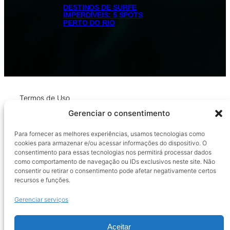
DESTINOS DE SURFE
IMPERDÍVEIS: 5 SPOTS
PERTO DO RIO
Termos de Uso
Política de Privacidade
Gerenciar o consentimento
Política de Reembolso e Devoluções
Para fornecer as melhores experiências, usamos tecnologias como
cookies para armazenar e/ou acessar informações do dispositivo. O
consentimento para essas tecnologias nos permitirá processar dados
como comportamento de navegação ou IDs exclusivos neste site. Não
consentir ou retirar o consentimento pode afetar negativamente certos
recursos e funções.
Gerenciar serviços
Facebook
Instagram
Aceitar