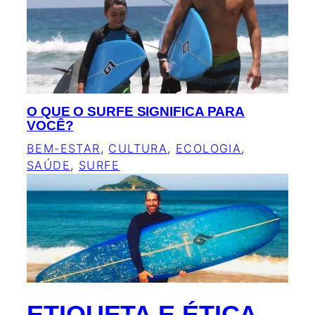
O QUE O SURFE SIGNIFICA PARA
VOCÊ?
BEM-ESTAR
, 
CULTURA
, 
ECOLOGIA
, 
SAÚDE
, 
SURFE
ETIQUETA E ÉTICA