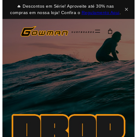
🔥 Descontos em Série! Aproveite até 30% nas
×
compras em nossa loja! Confira o
Regulamento Aqui
.
Pular
para
o
conteúdo