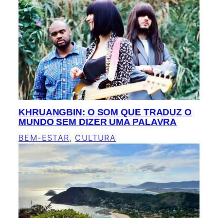
KHRUANGBIN: O SOM QUE TRADUZ O
MUNDO SEM DIZER UMA PALAVRA
BEM-ESTAR
, 
CULTURA