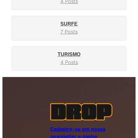
4 Posts
SURFE
7 Posts
TURISMO
4 Posts
Cadastre-se em nossa
newsletter e ganhe