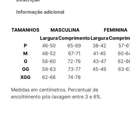
e
t
Informação adicional
a
C
TAMANHOS
MASCULINA
FEMININA
l
Largura
Comprimento
Largura
Comprim
á
P
46-50
65-69
38-42
57-6
s
s
M
48-52
67-71
41-45
60-6
i
G
56-60
72-76
43-47
62-6
c
GG
59-63
73-77
45-49
63-6
a
XGG
62-66
74-78
F
e
Medidas em centímetros. Percentual de
m
encolhimento pós-lavagem entre 3 e 6%.
i
n
i
n
a