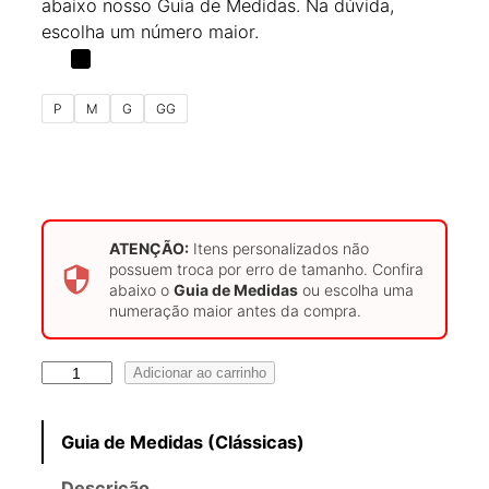
abaixo nosso Guia de Medidas. Na dúvida,
escolha um número maior.
P
M
G
GG
ATENÇÃO:
Itens personalizados não
possuem troca por erro de tamanho. Confira
abaixo o
Guia de Medidas
ou escolha uma
numeração maior antes da compra.
C
Adicionar ao carrinho
a
m
Guia de Medidas (Clássicas)
i
s
Descrição