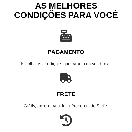
AS MELHORES
P
CONDIÇÕES PARA VOCÊ
r
a
n
c
h
a
PAGAMENTO
A
z
Escolha as condições que cabem no seu bolso.
u
l
D
e
FRETE
i
t
Grátis, exceto para linha Pranchas de Surfe.
a
d
a