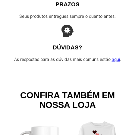
q
PRAZOS
u
a
Seus produtos entregues sempre o quanto antes.
n
t
i
d
DÚVIDAS?
a
As respostas para as dúvidas mais comuns estão
aqui
.
d
e
CONFIRA TAMBÉM EM
NOSSA LOJA