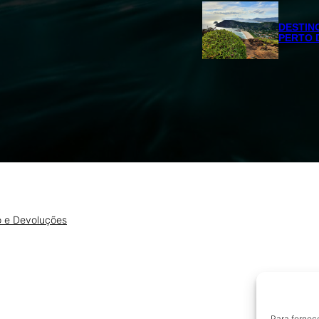
DESTINO
PERTO 
o e Devoluções
Para fornec