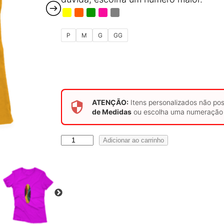
P
M
G
GG
ATENÇÃO:
Itens personalizados não po
de Medidas
ou escolha uma numeração 
C
Adicionar ao carrinho
a
m
i
s
e
t