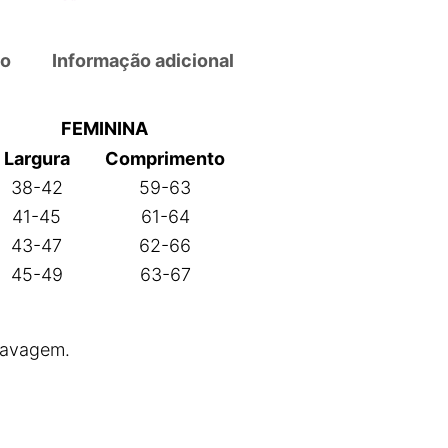
a
E
ão
Informação adicional
s
t
FEMININA
o
n
Largura
Comprimento
a
38-42
59-63
d
41-45
61-64
a
43-47
62-66
F
45-49
63-67
e
m
i
lavagem.
n
i
n