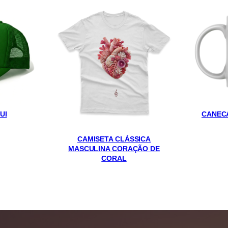
d
a
q
u
a
n
t
i
UI
CANEC
d
a
CAMISETA CLÁSSICA
d
MASCULINA CORAÇÃO DE
CORAL
e