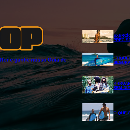
EXERCÍ
PRECIS
ETIQUET
ter e ganhe nosso Guia de
SEGURA
KHRUAN
SEM DI
O QUE O