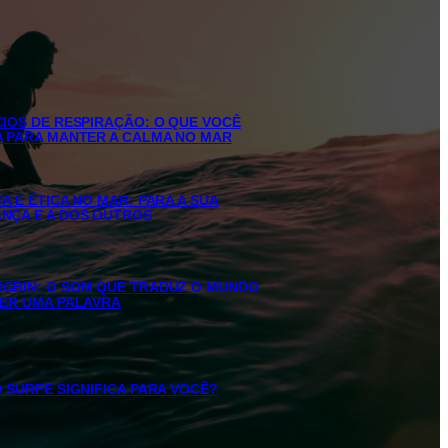
CIOS DE RESPIRAÇÃO: O QUE VOCÊ
A PARA MANTER A CALMA NO MAR
A E ÉTICA NO MAR: PARA A SUA
NÇA E A DOS OUTROS
GBIN: O SOM QUE TRADUZ O MUNDO
ZER UMA PALAVRA
 SURFE SIGNIFICA PARA VOCÊ?