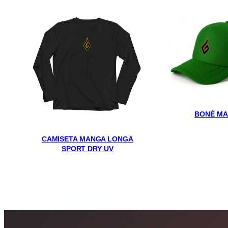
BONÉ MA
CAMISETA MANGA LONGA
SPORT DRY UV