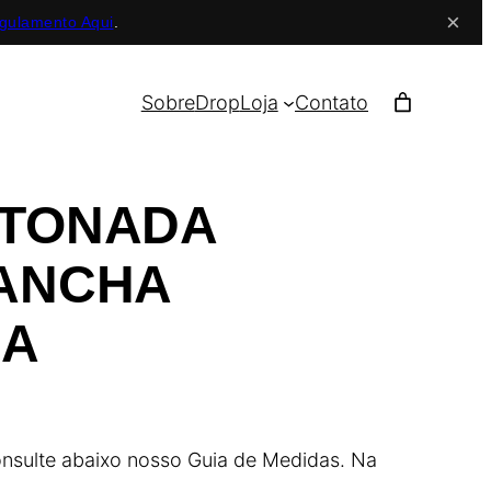
×
gulamento Aqui
.
Sobre
Drop
Loja
Contato
STONADA
RANCHA
DA
sulte abaixo nosso Guia de Medidas. Na