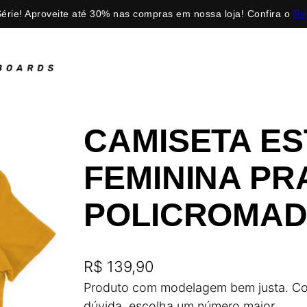
érie! Aproveite até 30% nas compras em nossa loja! Confira o
Re
CAMISETA E
FEMININA P
POLICROMA
R$
139,90
Produto com modelagem bem justa. Con
dúvida, escolha um número maior.