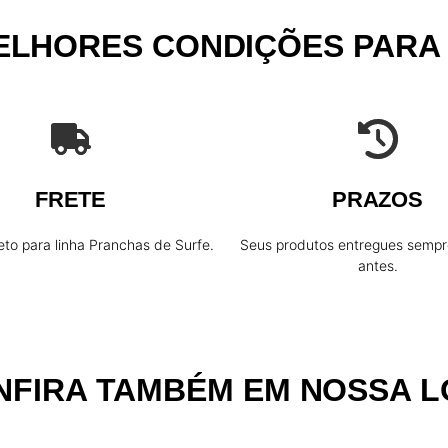
a
P
ELHORES CONDIÇÕES PARA
r
a
n
c
h
a
FRETE
PRAZOS
P
eto para linha Pranchas de Surfe.
Seus produtos entregues sempr
o
antes.
l
i
c
r
NFIRA TAMBÉM EM NOSSA L
o
m
a